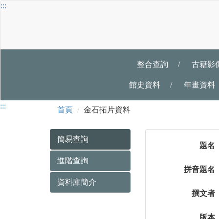
跳
:::
到
主
要
內
容
整合查詢
/
古籍影
館史資料
/
年畫資料
金
:::
首頁
金石拓片資料
石
拓
簡易查詢
簡
題名
片
易
進階查詢
查
資
拼音題名
詢
資料庫簡介
料
撰文者
版本