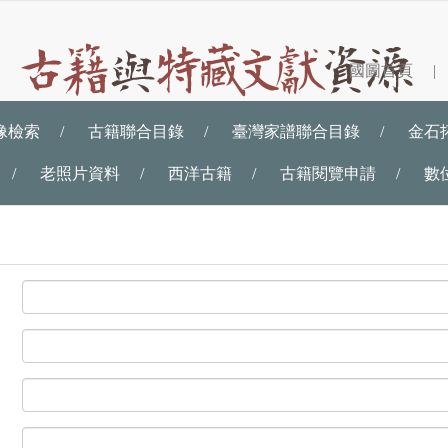
國圖首頁
|
古
籍
與
像檢索
/
古籍聯合目錄
/
臺灣家譜聯合目錄
/
金石
特
藏
文
/
老照片資料
/
西洋古籍
/
古籍閱覽申請
/
數
獻
資
源