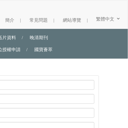
簡介
|
常見問題
|
網站導覽
|
拓片資料
/
晚清期刊
位授權申請
/
國寶薈萃