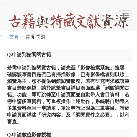
跳
:::
到
Toggl
主
古
navig
要
籍
內
:::
與
容
首頁
常見問題
特
藏
常
文
Q.申請到館調閱古籍
獻
見
資
若需申請到館閱覽古籍，請先至「影像檢索系統」搜尋，
源
問
確認該筆書目是否已有掃描影像，已有影像檔者則以線上
瀏覽為主，恕不提供到館閱覽服務。若有研究需求或該筆
題
書目無影像檔，請於該筆書目詳目頁面點選「到館調閱古
籍」功能，即可跳轉至申請頁面並自動帶入書目資料；若
需申請多筆資料，可重複操作上述動作，系統將自動帶入
多筆資料至同一申請單，單次申請上限為三筆書目。請於
申請頁面詳述「研究內容」及「調閱原件之必要」，以利
審查。
Q.申請數位影像授權