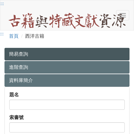
跳
:::
到
Toggl
主
古
navig
要
籍
內
西
:::
與
容
首頁
西洋古籍
特
洋
藏
文
古
簡易查詢
獻
籍
資
進階查詢
源
資料庫簡介
簡
題名
易
查
詢
索書號