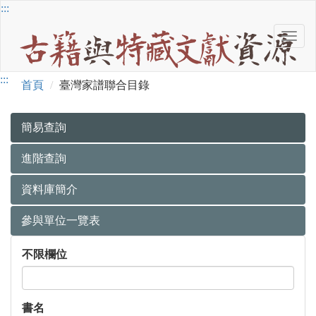
跳
:::
到
Toggl
主
古
navig
要
籍
內
臺
:::
與
容
首頁
臺灣家譜聯合目錄
特
灣
藏
文
家
簡易查詢
獻
譜
資
進階查詢
源
聯
資料庫簡介
合
目
參與單位一覽表
錄
簡
不限欄位
易
查
詢
書名