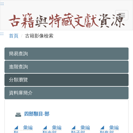
跳
:::
到
Toggl
主
古
navig
要
籍
內
古
:::
與
容
首頁
古籍影像檢索
特
籍
藏
文
影
簡易查詢
獻
像
資
進階查詢
源
檢
分類瀏覽
索
資料庫簡介
分
類
四部類目-部
瀏
◢ 彙編
◢ 彙編
◢ 彙編
◢ 彙編
覽
類
類史部
類子部
類集部