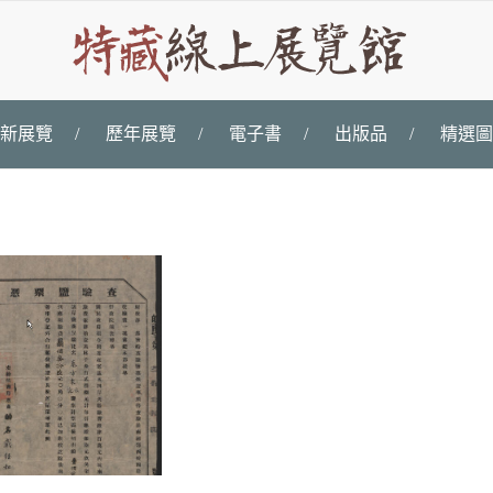
新展覽
/
歷年展覽
/
電子書
/
出版品
/
精選圖