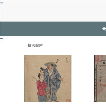
跳
:::
到
主
要
內
容
最
歷
:::
精選圖庫
年
展
覽