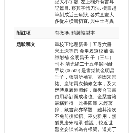
記大小字數, 左上欄外有書耳
記篇目. 察其字體刀法, 橫畫起
筆刻成近三角狀, 各式直畫大
多從左橫彎切直, 與中土有異
附註項
有微捲､精裝複製本
題跋釋文
重校正地理新書十五卷六冊
宋王洙等撰 金畢履道校補 張
謙附補 金明昌壬 子（三年）
刊本 清光緒二十五年翁同龢
手跋 (06509) 是書桀於金明昌
壬子，張謙所補完，蓋因宋景
祐、皇祐兩次勑修之本，及大
定時畢履道圖解，而復合官書
俗用參訂而成者也。金栞書籍
最稱難得，此書四庫 未經著
錄，藏書家亦罕覯，雖其論次
不免前後牴牾、巫史雜用，然
猶見唐宋相承 舊說，較近世
鑿空妄談者為有根榘。道光丁