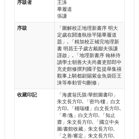
序跋者
王洙
畢履道
張謙
序跋
「圖解校正地理新書序 明大
定歲在閼逢執徐平陽畢履道
題」､「精加校正補完地理新
書 明昌壬子歲古戴鄙夫張謙
謹啟」､「地理新書序 翰林侍
讀學士朝善大夫尚書吏部郎中
充史館修撰判國子監提舉集禧
觀事上騎都尉賜紫金魚袋臣王
洙等奉勅管勾刪修」
收藏印記
「海虞翁氏陔/華館圖書印」
朱文長方印､「密均/樓」白文
方印､「稽瑞樓」白文長方印､
「希/逸」白文方印､「知止
齋」朱文長方印､「國立中央
圖/書館收藏」朱文長方印､
「之善/審定」朱文長方印､