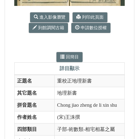
進入影像瀏覽
列印此頁面
到館調閱古籍
申請數位授權
回簡目
詳
詳目顯示
目
顯
正題名
重校正地理新書
示
其它題名
地理新書
拼音題名
Chong jiao zheng de li xin shu
作者姓名
(宋)王洙撰
四部類目
子部-術數類-相宅相墓之屬