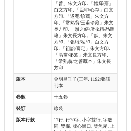
「善」朱文方印､「韞輝/齋」
白文方印､「臣印/心存」白文
方印､「遂菴/珍藏」朱文方
印､「常熟翁/玉甫珍藏」朱文
長方印､「翁之繕/所收精/品圖
籍」朱文長方印､「龢」朱文
方印､「張珩/私印」白文方
印､「祖詒/審定」朱文方印､
「鬲盦/祕笈」朱文長方印､
「常熟翁/之善藏本」朱文長
方印
版本
金明昌壬子(三年, 1192)張謙
刊本
卷數
十五卷
裝訂
線裝
版本行款
17行, 行30字, 小字雙行, 字數
同, 雙欄, 版心黑口, 雙魚尾, 上