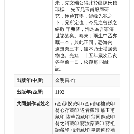
未，先文端公得此於邑陳氏稽
瑞樓， 先五兄玉甫服膺研
究，遂通其學，鴿峰先兆之
卜，兄所定也，今兄之曾孫之
繕敬 守弗替，洵足為吾家傳
世祕笈矣。粵東丁雨生中丞亦
藏一本，與此正同，恐海內
遂無弟三本，彼本乃士禮居舊
物也。光緒二十五年歲次己亥
冬至前一日，松禪翁 同龢
記。
出版年(中曆)
金明昌3年
出版年(西曆)
1192
共同創作者姓名
(金)陳揆藏印 (金)稽瑞樓藏印
翁心存藏印 遂者藏印 翁玉甫
藏印 陔華館藏印 翁同龢藏印
翁之繕藏印 蔣汝藻藏印 蔣祖
詒藏印 張珩藏印 畢履道校補