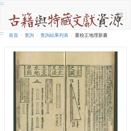
跳
:::
到
Toggl
主
古
navig
要
籍
內
詳
:::
與
容
首頁
查詢
查詢結果列表
重校正地理新書
特
細
藏
文
內
書
獻
容
目
資
源
封
面