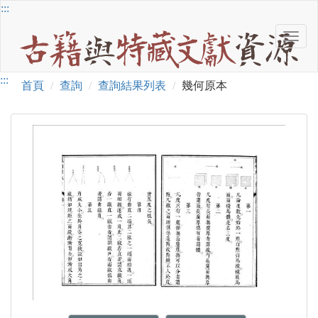
跳
:::
到
Toggl
主
古
navig
要
籍
內
詳
:::
與
容
首頁
查詢
查詢結果列表
幾何原本
特
細
藏
文
內
書
獻
容
目
資
源
封
面