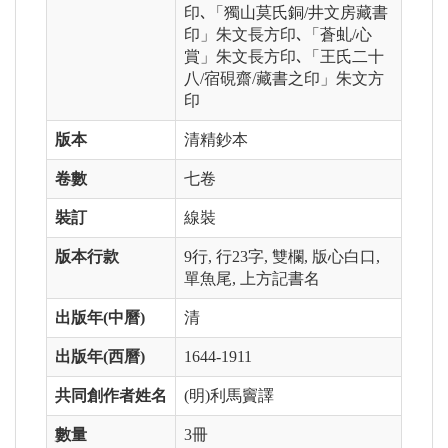
印､「獨山莫氏銅/井文房藏書
印」朱文長方印､「蒼虬/心
賞」朱文長方印､「王氏二十
八/宿硯齋/藏書之印」朱文方
印
版本
清精鈔本
卷數
七卷
裝訂
線裝
版本行款
9行, 行23字, 雙欄, 版心白口,
單魚尾, 上方記書名
出版年(中曆)
清
出版年(西曆)
1644-1911
共同創作者姓名
(明)利馬竇譯
數量
3冊